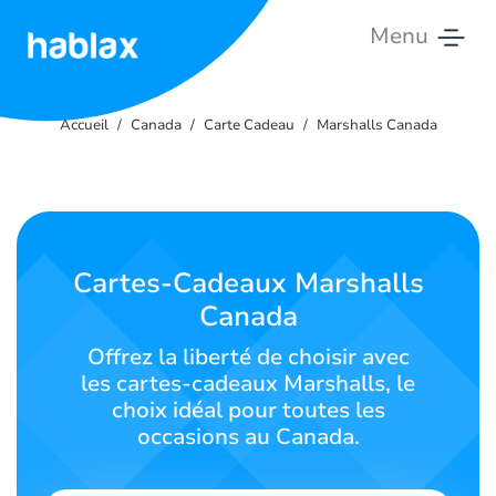
Menu
Accueil
Accueil
Canada
Carte Cadeau
Marshalls Canada
Tarifs
Services
Nous
Cartes-Cadeaux Marshalls
Contacter
Canada
Français
Offrez la liberté de choisir avec
les cartes-cadeaux Marshalls, le
choix idéal pour toutes les
occasions au Canada.
SIGN IN
SIGN UP