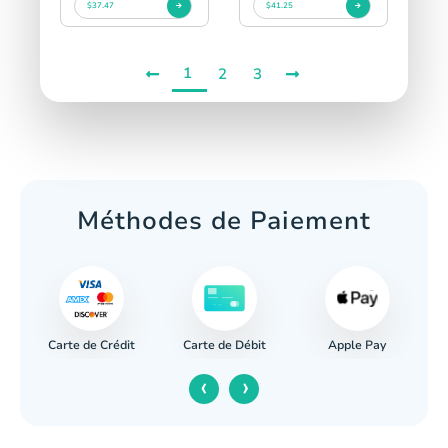
$37.47
$41.25
1
2
3
Méthodes de Paiement
Carte de Crédit
Apple Pay
re
Carte de Débit
‹
›