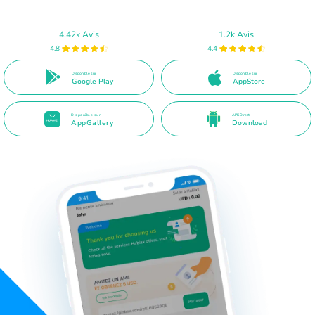
4.42k Avis
1.2k Avis
4.8
4.4
Disponible sur
Disponible sur
Google Play
AppStore
Disponible sur
APK Direct
AppGallery
Download