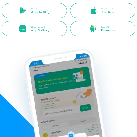
Disponible sur
Disponible sur l'
Google Play
AppStore
Disponible sur l'
Direct APK
AppGallery
Download