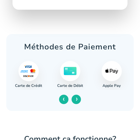
Méthodes de Paiement
Carte de Crédit
Apple Pay
re
Carte de Débit
‹
›
Comment ça fonctionne?