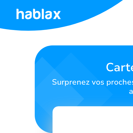
Accueil
Tarifs
Services
Cart
Contactez-
Surprenez vos proches
nous
a
Français
SIGN IN
SIGN UP