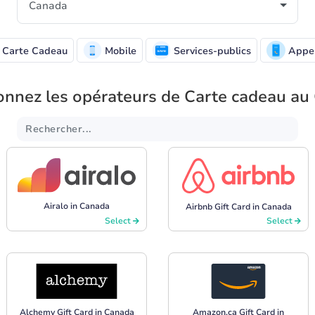
Carte Cadeau
Mobile
Services-publics
Appe
onnez les opérateurs de Carte cadeau a
Airalo in Canada
Airbnb Gift Card in Canada
Select
Select
Alchemy Gift Card in Canada
Amazon.ca Gift Card in