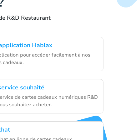
?
u de R&D Restaurant
'application Hablax
plication pour accéder facilement à nos
es cadeaux.
service souhaité
service de cartes cadeaux numériques R&D
ous souhaitez acheter.
chat
chat en ligne de cartes cadeaux