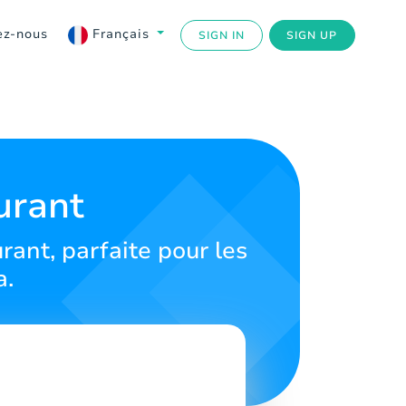
ez-nous
Français
SIGN IN
SIGN UP
urant
ant, parfaite pour les
a.