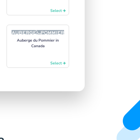
Select
Auberge du Pommier in
Canada
Select