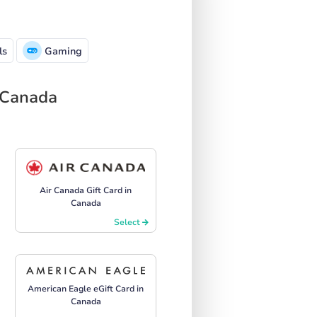
ls
Gaming
u Canada
Air Canada Gift Card in
Canada
Select
American Eagle eGift Card in
Canada