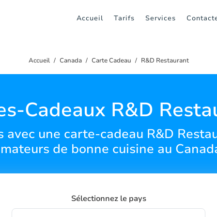
Accueil
Tarifs
Services
Contact
Accueil
Canada
Carte Cadeau
R&D Restaurant
es-Cadeaux R&D Resta
 avec une carte-cadeau R&D Restaur
mateurs de bonne cuisine au Canad
Sélectionnez le pays