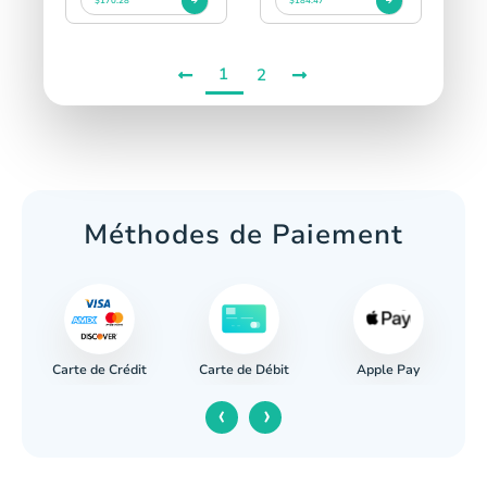
$170.28
$184.47
1
2
Méthodes de Paiement
Carte de Crédit
Apple Pay
re
Carte de Débit
‹
›