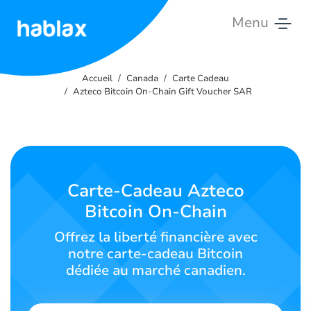
Menu
Accueil
Accueil
Canada
Carte Cadeau
Tarifs
Azteco Bitcoin On-Chain Gift Voucher SAR
Services
Contactez-
nous
Carte-Cadeau Azteco
Bitcoin On-Chain
Français
Offrez la liberté financière avec
notre carte-cadeau Bitcoin
dédiée au marché canadien.
SIGN IN
SIGN UP