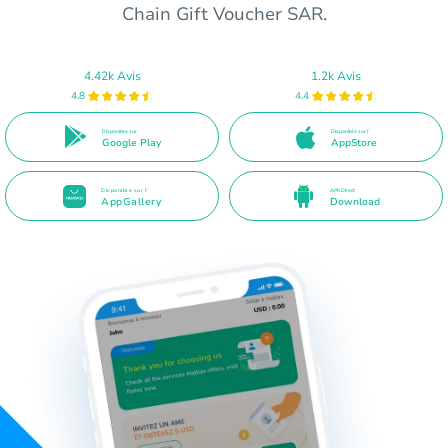
Chain Gift Voucher SAR.
4.42k Avis
1.2k Avis
4.8
4.4
Disponible sur
Disponible sur l'
Google Play
AppStore
Disponible sur l'
APK Direct
AppGallery
Download