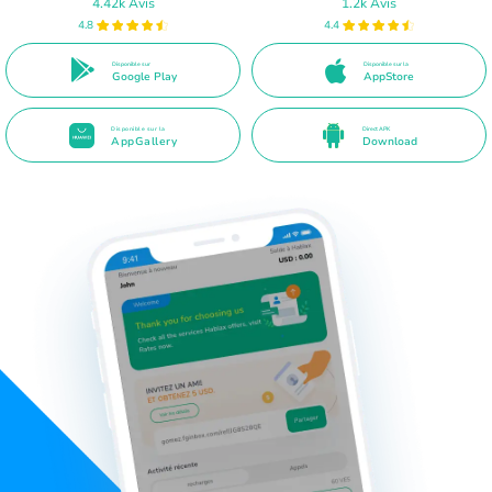
4.42k Avis
1.2k Avis
4.8
4.4
Disponible sur
Disponible sur la
Google Play
AppStore
Disponible sur la
Direct APK
AppGallery
Download