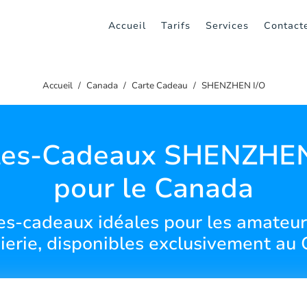
Accueil
Tarifs
Services
Contact
Accueil
Canada
Carte Cadeau
SHENZHEN I/O
tes-Cadeaux SHENZHEN
pour le Canada
es-cadeaux idéales pour les amateur
ierie, disponibles exclusivement au