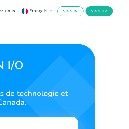
ez-nous
Français
SIGN IN
SIGN UP
 I/O
s de technologie et
 Canada.