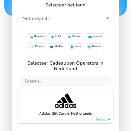
Selecteer het land
SIGN IN
SIGN UP
Bundles
ESIM
Giftcard
Internet
Mobile
Utilities
Calls
Gaming
Selecteer Cadeaubon Operators in
Nederland
Adidas Gift Card in Netherlands
Select