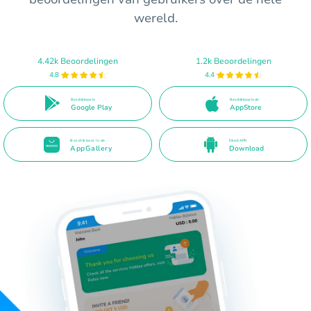
wereld.
4.42k Beoordelingen
1.2k Beoordelingen
4.8
4.4
Beschikbaar in
Beschikbaar in de
Google Play
AppStore
Beschikbaar in de
Direct APK
AppGallery
Download