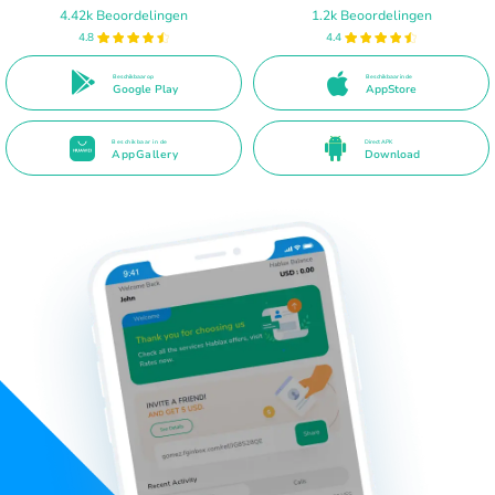
4.42k Beoordelingen
1.2k Beoordelingen
4.8
4.4
Beschikbaar op
Beschikbaar in de
Google Play
AppStore
Beschikbaar in de
Direct APK
AppGallery
Download