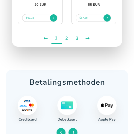
50 EUR
55 EUR
$61.16
$67.28
1
2
3
Betalingsmethoden
Creditcard
Apple Pay
ing
Debetkaart
‹
›