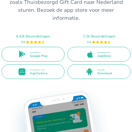
zoals Thuisbezorgd Gift Card naar Nederland
sturen. Bezoek de app store voor meer
informatie.
4.42k Beoordelingen
1.2k Beoordelingen
4.8
4.4
Beschikbaar in
Beschikbaar in de
Google Play
AppStore
Beschikbaar in de
Direct APK
AppGallery
Download