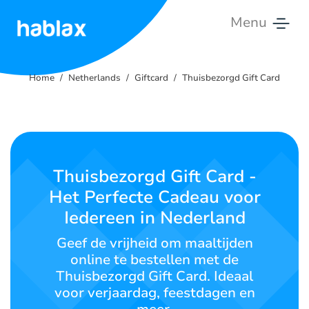
Menu
Home
Home
Netherlands
Giftcard
Thuisbezorgd Gift Card
Tarieven
Diensten
Contact
Thuisbezorgd Gift Card -
Het Perfecte Cadeau voor
Nederlands
Iedereen in Nederland
Geef de vrijheid om maaltijden
online te bestellen met de
SIGN IN
SIGN UP
Thuisbezorgd Gift Card. Ideaal
voor verjaardag, feestdagen en