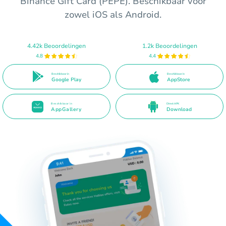
Binance Gift Card (PEPE). Beschikbaar voor
zowel iOS als Android.
4.42k Beoordelingen
1.2k Beoordelingen
4.8
4.4
Beschikbaar in
Beschikbaar in
Google Play
AppStore
Beschikbaar in
Direct APK
AppGallery
Download