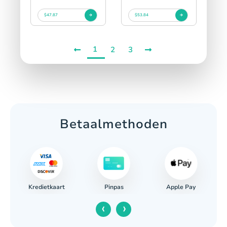
$47.87
$53.84
1
2
3
Betaalmethoden
Kredietkaart
Apple Pay
Pinpas
‹
›