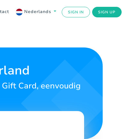
tact
Nederlands
SIGN IN
SIGN UP
rland
 Gift Card, eenvoudig