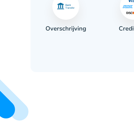
Credi
ant
Overschrijving