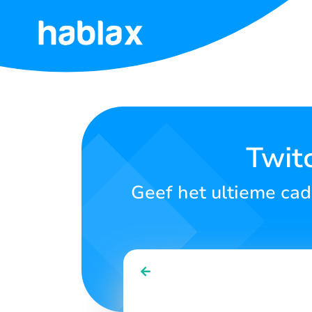
Start
Tarieven
Diensten
Twit
Contact
Geef het ultieme cad
Nederlands
SIGN IN
SIGN UP