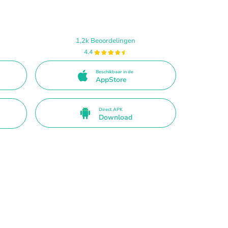
1,2k Beoordelingen
4.4
Beschikbaar in de
AppStore
Direct APK
Download