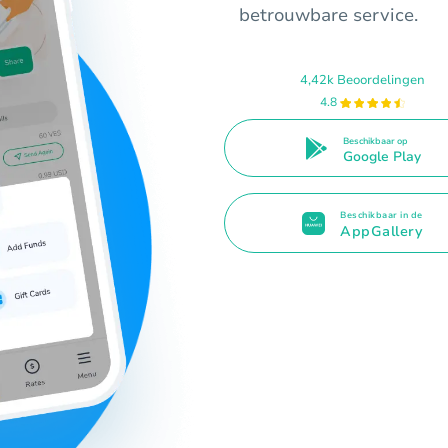
betrouwbare service.
4,42k Beoordelingen
4.8
Beschikbaar op
Google Play
Beschikbaar in de
AppGallery