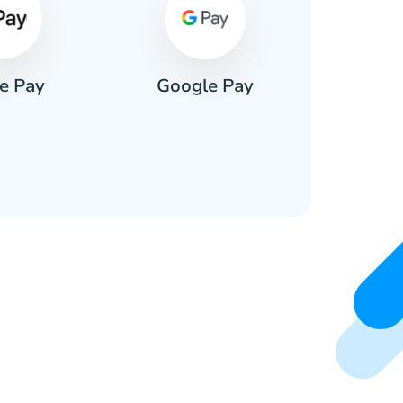
e Pay
Google Pay
Pa