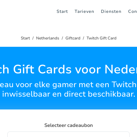
Start
Tarieven
Diensten
Con
Start
Netherlands
Giftcard
Twitch Gift Card
ch Gift Cards voor Nede
eau voor elke gamer met een Twitch
inwisselbaar en direct beschikbaar.
Selecteer cadeaubon