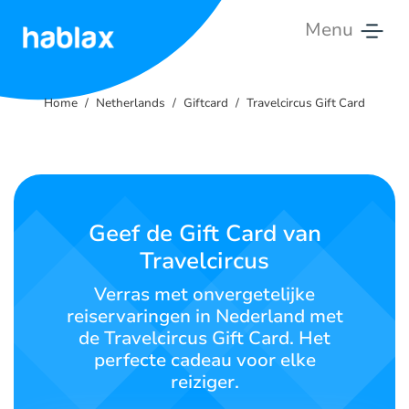
Menu
Home
Home
Netherlands
Giftcard
Travelcircus Gift Card
Tarieven
Diensten
Contacteer
Geef de Gift Card van
ons
Travelcircus
Nederlands
Verras met onvergetelijke
reiservaringen in Nederland met
de Travelcircus Gift Card. Het
perfecte cadeau voor elke
SIGN IN
SIGN UP
reiziger.