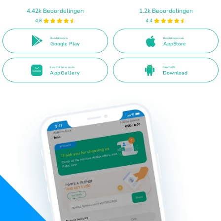
4.42k Beoordelingen
1.2k Beoordelingen
4.8
4.4
Beschikbaar in
Beschikbaar in de
Google Play
AppStore
Beschikbaar in de
Direct APK
AppGallery
Download