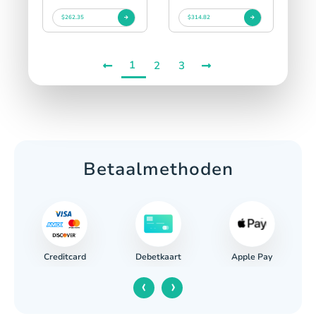
$262.35
$314.82
1
2
3
Betaalmethoden
Creditcard
Apple Pay
Debetkaart
‹
›