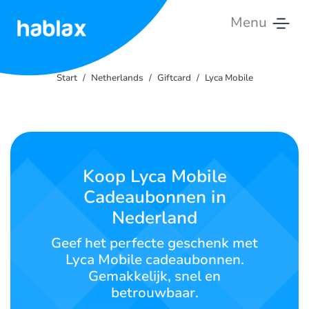
Menu
Start
Start
Netherlands
Giftcard
Lyca Mobile
Tarieven
Diensten
Contact
Koop Lyca Mobile
Cadeaubonnen in
Nederlands
Nederland
Geef het perfecte geschenk met
Lyca Mobile cadeaubonnen.
SIGN IN
SIGN UP
Gemakkelijk, snel en
betrouwbaar.