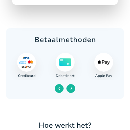
Betaalmethoden
Creditcard
Apple Pay
ing
Debetkaart
‹
›
Hoe werkt het?