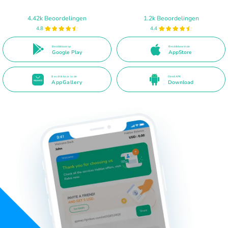
4.42k Beoordelingen
1.2k Beoordelingen
4.8
4.4
Beschikbaar op
Beschikbaar in de
Google Play
AppStore
Beschikbaar in de
Direct APK
AppGallery
Download