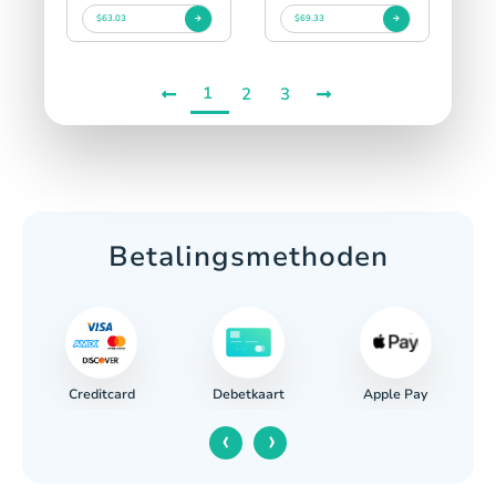
$63.03
$69.33
1
2
3
Betalingsmethoden
Creditcard
Apple Pay
ing
Debetkaart
‹
›