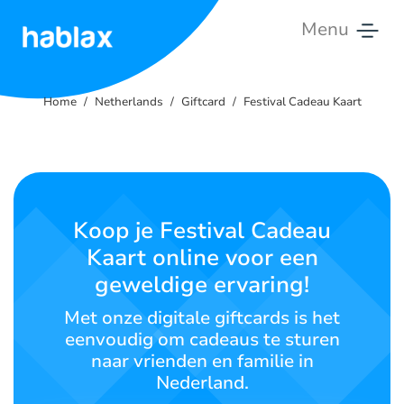
Menu
Home
Home
Netherlands
Giftcard
Festival Cadeau Kaart
Tarieven
Diensten
Neem
Koop je Festival Cadeau
contact
Kaart online voor een
op
geweldige ervaring!
Nederlands
Met onze digitale giftcards is het
eenvoudig om cadeaus te sturen
naar vrienden en familie in
Nederland.
SIGN IN
SIGN UP