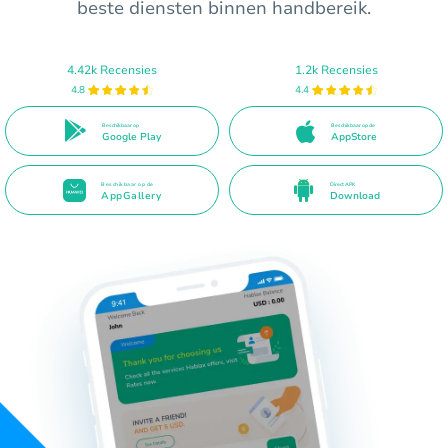
beste diensten binnen handbereik.
4.42k Recensies
1.2k Recensies
4.8
4.4
Beschikbaar op
Beschikbaar op de
Google Play
AppStore
Beschikbaar op de
Direct APK
AppGallery
Download