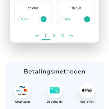
70 CHF
75 CHF
$91.75
$98.3
1
2
3
Betalingsmethoden
Creditcard
Apple Pay
Debetkaart