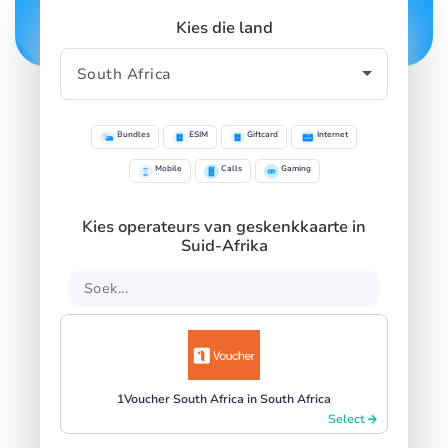
Kies die land
Bundles
ESIM
Giftcard
Internet
Mobile
Calls
Gaming
Kies operateurs van geskenkkaarte in
Suid-Afrika
1Voucher South Africa in South Africa
Select