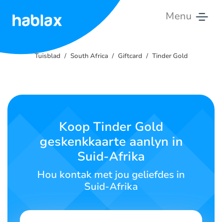
Menu
Tuisblad
Tuisblad
South Africa
Giftcard
Tinder Gold
Tariewe
Dienste
Kontak
Koop Tinder Gold
Ons
geskenkkaarte aanlyn in
Suid-Afrika
Afrikaans
Hou kontak met jou geliefdes in
Suid-Afrika
SIGN IN
SIGN UP