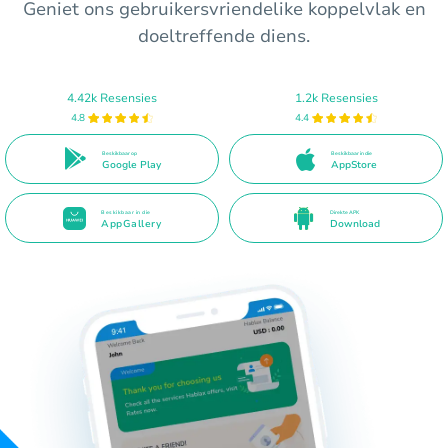
Geniet ons gebruikersvriendelike koppelvlak en
doeltreffende diens.
4.42k Resensies
1.2k Resensies
4.8
4.4
Beskikbaar op
Beskikbaar in die
Google Play
AppStore
Beskikbaar in die
Direkte APK
AppGallery
Download