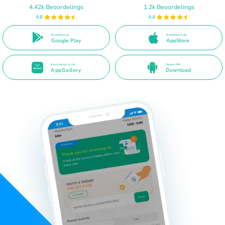
4.42k Beoordelings
1.2k Beoordelings
4.8
4.4
Beskikbaar op
Beskikbaar in die
Google Play
AppStore
Beskikbaar in die
Direkte APK
AppGallery
Download