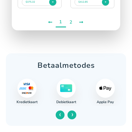
$375.32
$412.85
1
2
Betaalmetodes
Kredietkaart
Apple Pay
g
Debietkaart
‹
›