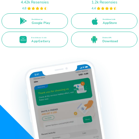
4.42k Resensies
1.2k Resensies
4.8
4.4
Beskikbaar op
Beskikbaar in die
Google Play
AppStore
Beskikbaar in die
Direkte APK
AppGallery
Download