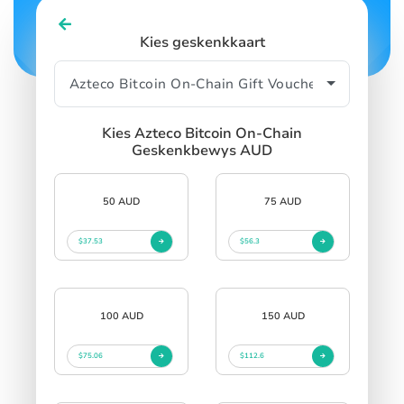
Kies geskenkkaart
Kies Azteco Bitcoin On-Chain
Geskenkbewys AUD
50 AUD
75 AUD
$37.53
$56.3
100 AUD
150 AUD
$75.06
$112.6