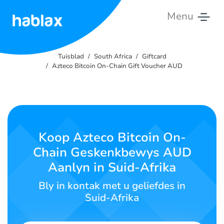
Menu
Tuisblad
Tuisblad
South Africa
Giftcard
Tariewe
Azteco Bitcoin On-Chain Gift Voucher AUD
Dienste
Kontak
Ons
Koop Azteco Bitcoin On-
Chain Geskenkbewys AUD
Afrikaans
Aanlyn in Suid-Afrika
Bly in kontak met u geliefdes in
Suid-Afrika
SIGN IN
SIGN UP