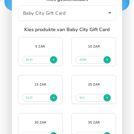
Kies produkte van Baby City Gift Card
5 ZAR
10 ZAR
$0.44
$0.88
15 ZAR
25 ZAR
$1.32
$2.2
30 ZAR
35 ZAR