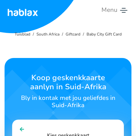
Menu
Tuisblad
Tuisblad
South Africa
Giftcard
Baby City Gift Card
Tariewe
Dienste
Kontak
Koop geskenkkaarte
ons
aanlyn in Suid-Afrika
Afrikaans
Bly in kontak met jou geliefdes in
Suid-Afrika
SIGN IN
SIGN UP
Kies geskenkkaart