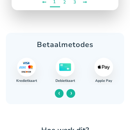
1
2
3
Betaalmetodes
Kredietkaart
Apple Pay
g
Debietkaart
‹
›