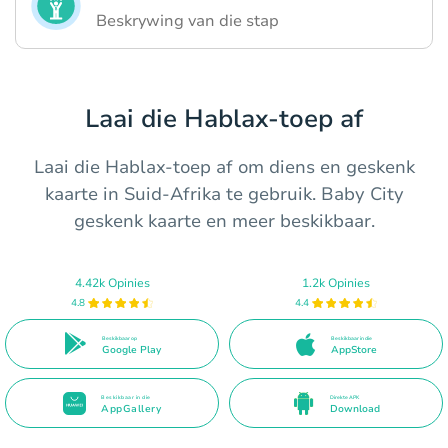
Beskrywing van die stap
Laai die Hablax-toep af
Laai die Hablax-toep af om diens en geskenk
kaarte in Suid-Afrika te gebruik. Baby City
geskenk kaarte en meer beskikbaar.
4.42k Opinies
1.2k Opinies
4.8
4.4
Beskikbaar op
Beskikbaar in die
Google Play
AppStore
Beskikbaar in die
Direkte APK
AppGallery
Download