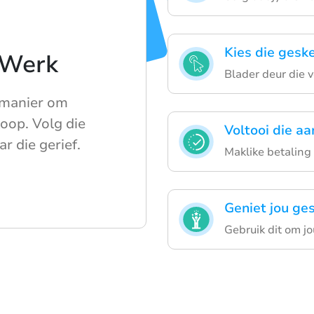
Kies die gesk
 Werk
Blader deur die 
 manier om
oop. Volg die
Voltooi die a
r die gerief.
Maklike betaling
Geniet jou ge
Gebruik dit om j