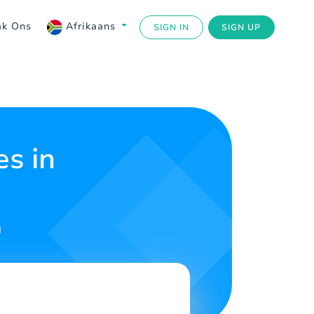
ak Ons
Afrikaans
SIGN IN
SIGN UP
es in
n