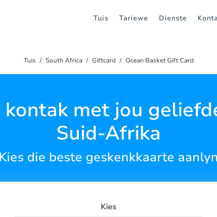
Tuis
Tariewe
Dienste
Kont
Tuis
South Africa
Giftcard
Ocean Basket Gift Card
kontak met jou geliefd
Suid-Afrika
Kies die beste geskenkkaarte aanly
Kies