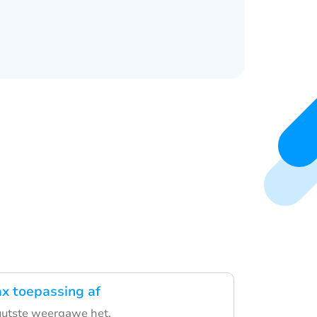
ax toepassing af
nuutste weergawe het.