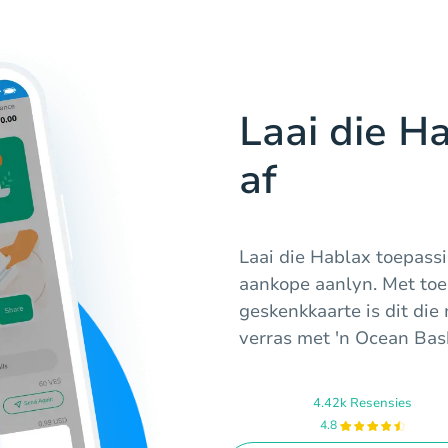
Laai die H
af
Laai die Hablax toepassi
aankope aanlyn. Met toe
geskenkkaarte is dit die
verras met 'n Ocean Bas
4.42k Resensies
4.8