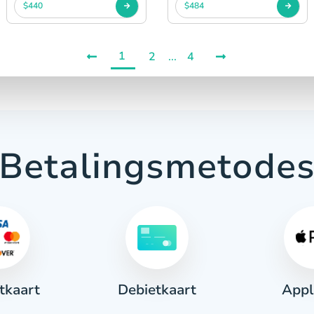
$440
$484
1
2
...
4
Betalingsmetode
tkaart
Appl
Debietkaart