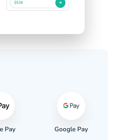
$528
s
e Pay
Google Pay
Pa