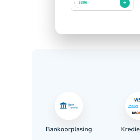
$396
Kredie
ant
Bankoorplasing