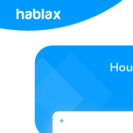
Tuis
Tariewe
Dienste
Hou 
Kontak
Ons
Afrikaans
SIGN IN
SIGN UP