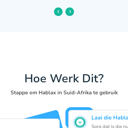
‹
›
Hoe Werk Dit?
Stappe om Hablax in Suid-Afrika te gebruik
Laai die Habl
Sorg dat jy die 