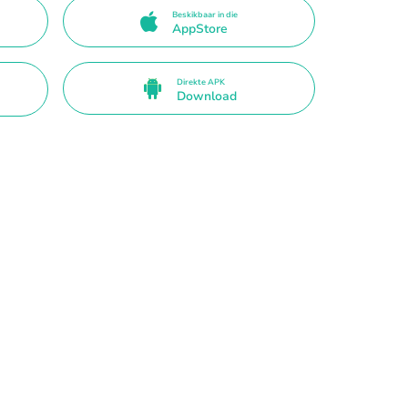
Beskikbaar in die
AppStore
Direkte APK
Download