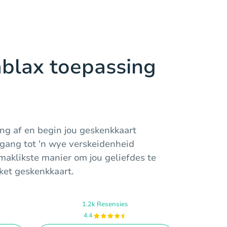
ablax toepassing
ng af en begin jou geskenkkaart
gang tot 'n wye verskeidenheid
 maklikste manier om jou geliefdes te
ket geskenkkaart.
1.2k Resensies
4.4