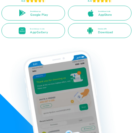
4.8
4.4
Beskikbaar op
Beskikbaar in die
Google Play
AppStore
Beskikbaar in die
Direkte APK
AppGallery
Download