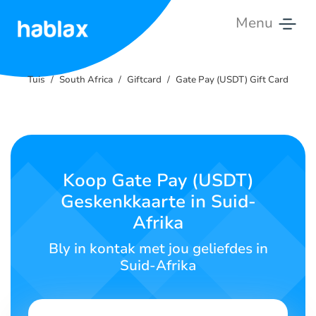
Menu
Tuis
Tuis
South Africa
Giftcard
Gate Pay (USDT) Gift Card
Tariewe
Dienste
Kontak
Koop Gate Pay (USDT)
Ons
Geskenkkaarte in Suid-
Afrika
Afrikaans
Bly in kontak met jou geliefdes in
Suid-Afrika
SIGN IN
SIGN UP