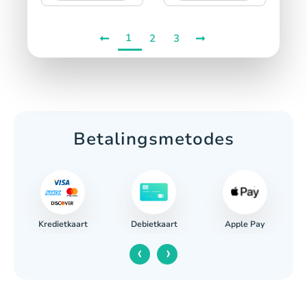
1
2
3
Betalingsmetodes
Kredietkaart
Apple Pay
g
Debietkaart
‹
›