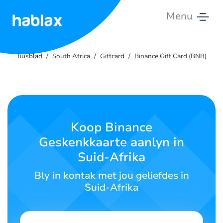
Menu
Tuisblad
Tuisblad
South Africa
Giftcard
Binance Gift Card (BNB)
Tariewe
Dienste
Kontak
Koop Binance
Ons
Geskenkkaarte aanlyn in
Suid-Afrika
Afrikaans
Bly in kontak met jou geliefdes in
Suid-Afrika
SIGN IN
SIGN UP