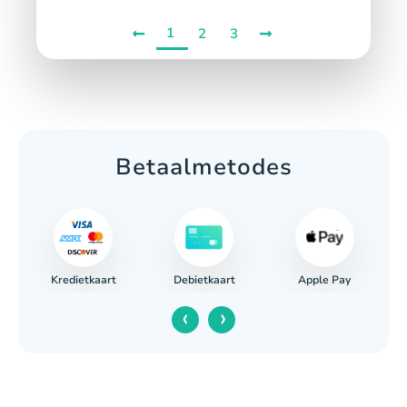
1
2
3
Betaalmetodes
Kredietkaart
Apple Pay
g
Debietkaart
‹
›