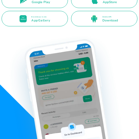
Google Play
AppStore
Beskikbaar in die
Direkte APK
AppGallery
Download