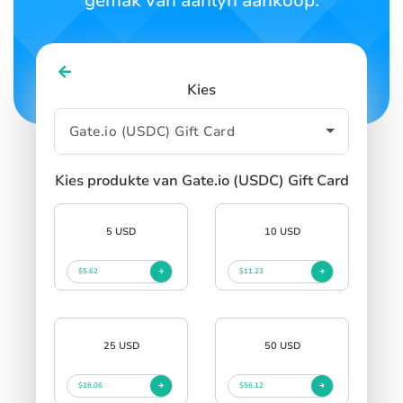
gemak van aanlyn aankoop.
Kies
Kies produkte van Gate.io (USDC) Gift Card
5 USD
10 USD
$5.62
$11.23
25 USD
50 USD
$28.06
$56.12