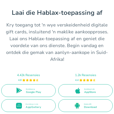
Laai die Hablax-toepassing af
Kry toegang tot 'n wye verskeidenheid digitale
gift cards, insluitend 'n maklike aankoopproses.
Laai ons Hablax-toepassing af en geniet die
voordele van ons dienste. Begin vandag en
ontdek die gemak van aanlyn-aankope in Suid-
Afrika!
4.42k Resensies
1.2k Resensies
4.8
4.4
Beskikbaar op
Beskikbaar in die
Google Play
AppStore
Beskikbaar in die
Direkte APK
AppGallery
Download