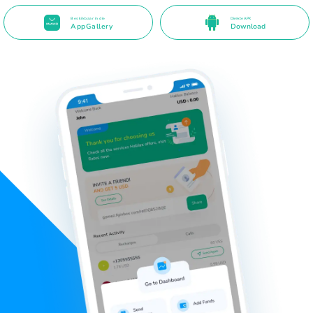
Beskikbaar in die
Direkte APK
AppGallery
Download