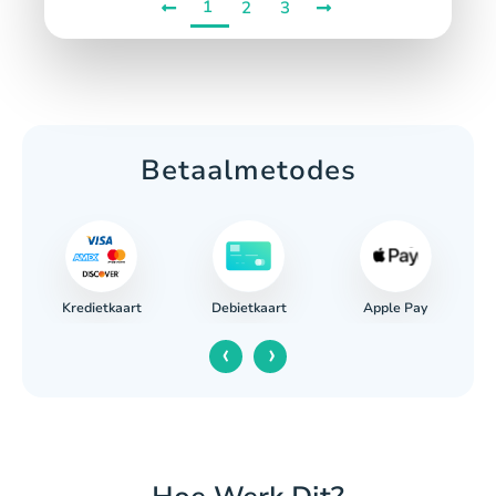
1
2
3
Betaalmetodes
Kredietkaart
Apple Pay
g
Debietkaart
‹
›