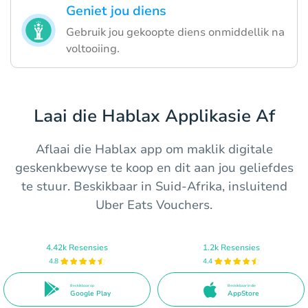
Geniet jou diens
Gebruik jou gekoopte diens onmiddellik na
voltooiing.
Laai die Hablax Applikasie Af
Aflaai die Hablax app om maklik digitale
geskenkbewyse te koop en dit aan jou geliefdes
te stuur. Beskikbaar in Suid-Afrika, insluitend
Uber Eats Vouchers.
4.42k Resensies
1.2k Resensies
4.8
4.4
Beskikbaar op
Beskikbaar in die
Google Play
AppStore