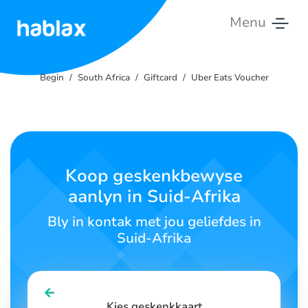
Menu
Begin
Begin
South Africa
Giftcard
Uber Eats Voucher
Tariewe
Dienste
Kontak
Koop geskenkbewyse
ons
aanlyn in Suid-Afrika
Afrikaans
Bly in kontak met jou geliefdes in
Suid-Afrika
SIGN IN
SIGN UP
Kies geskenkkaart