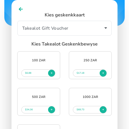
Kies geskenkkaart
Kies Takealot Geskenkbewyse
100 ZAR
250 ZAR
$6.88
$17.18
500 ZAR
1000 ZAR
$34.36
$68.73