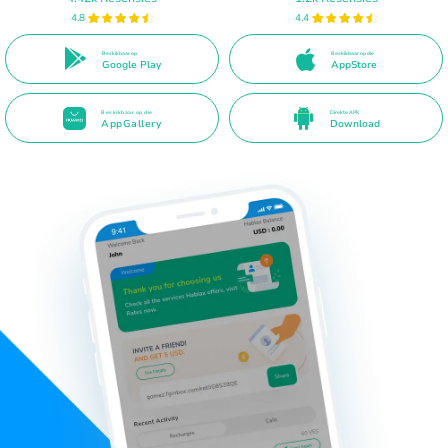
4.8
4.4
Beskikbaar op
Beskikbaar op die
Google Play
AppStore
Beskikbaar op die
Direkte APK
AppGallery
Download