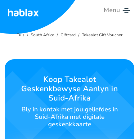
Menu
Tuis
Tuis
South Africa
Giftcard
Takealot Gift Voucher
Tariewe
Dienste
Kontak
Koop Takealot
Ons
Geskenkbewyse Aanlyn in
Suid-Afrika
Afrikaans
Bly in kontak met jou geliefdes in
Suid-Afrika met digitale
geskenkkaarte
SIGN IN
SIGN UP