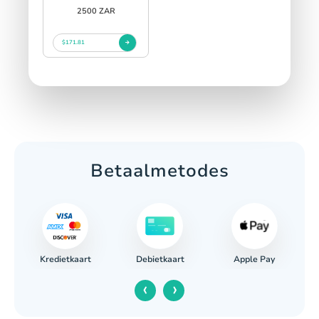
2500 ZAR
$171.81
Betaalmetodes
Kredietkaart
Apple Pay
g
Debietkaart
‹
›