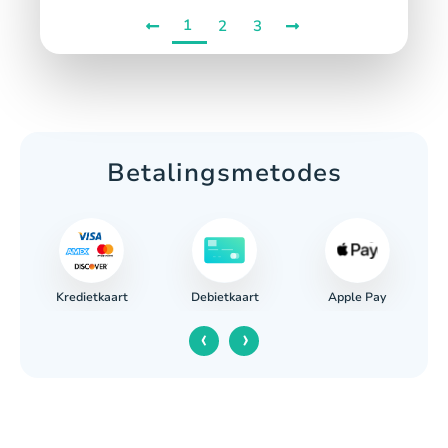
1
2
3
Betalingsmetodes
Kredietkaart
Apple Pay
g
Debietkaart
‹
›