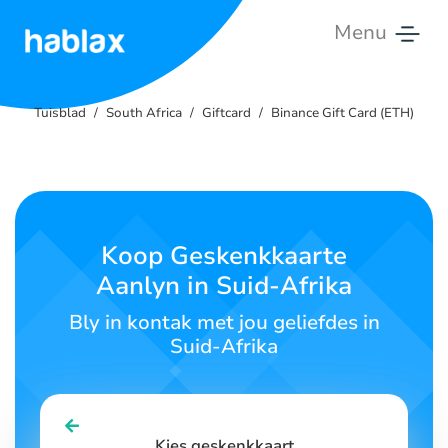
Menu
Tuisblad
Tuisblad
South Africa
Giftcard
Binance Gift Card (ETH)
Tariewe
Dienste
Kontak
Koop Geskenkkaarte
Ons
Aanlyn in Suid-Afrika
Afrikaans
Bly in kontak met jou geliefdes in
Suid-Afrika
SIGN IN
SIGN UP
Kies geskenkkaart