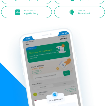
Beskikbaar in die
Direkte APK
AppGallery
Download