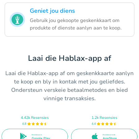
Geniet jou diens
Gebruik jou gekoopte geskenkkaart om
produkte of dienste aanlyn aan te koop.
Laai die Hablax-app af
Laai die Hablax-app af om geskenkkaarte aanlyn
te koop en bly in kontak met jou geliefdes.
Ondersteun verskeie betaalmetodes en bied
vinnige transaksies.
4.42k Resensies
1.2k Resensies
4.8
4.4
Beskikbaar in
Beskikbaar in die
Google Play
AppStore