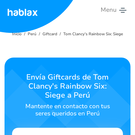
Menu
Inicio
Inicio
Perú
Giftcard
Tom Clancy's Rainbow Six: Siege
Tarifas
Servicios
Contáctanos
Envía Giftcards de Tom
Clancy's Rainbow Six:
Español
Siege a Perú
Mantente en contacto con tus
seres queridos en Perú
SIGN IN
SIGN UP