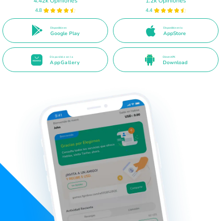
4.42k Opiniones
1.2k Opiniones
4.8
4.4
Disponible en
Disponible en la
Google Play
AppStore
Disponible en la
Direct APK
AppGallery
Download