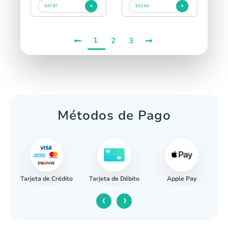
$47.87
$53.84
1
2
3
Métodos de Pago
Tarjeta de Crédito
Apple Pay
caria
Tarjeta de Débito
‹
›