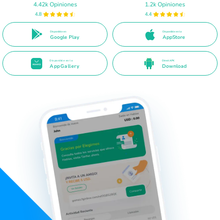
4.42k Opiniones
1.2k Opiniones
4.8
4.4
Disponible en
Disponible en la
Google Play
AppStore
Disponible en la
Direct APK
AppGallery
Download