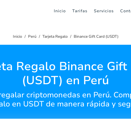
Inicio
Tarifas
Servicios
Cont
Inicio
Perú
Tarjeta Regalo
Binance Gift Card (USDT)
eta Regalo Binance Gift
(USDT) en Perú
regalar criptomonedas en Perú. Comp
alo en USDT de manera rápida y seg