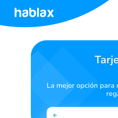
Inicio
Tarifas
Servicios
Tarj
Contáctanos
La mejor opción para 
Español
reg
SIGN IN
SIGN UP