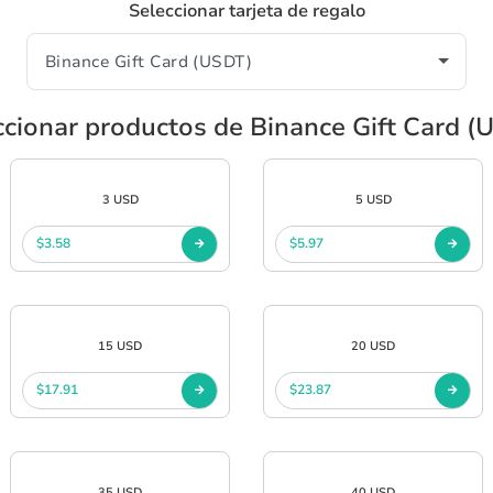
Seleccionar tarjeta de regalo
ccionar productos de Binance Gift Card (
3 USD
5 USD
$3.58
$5.97
15 USD
20 USD
$17.91
$23.87
35 USD
40 USD