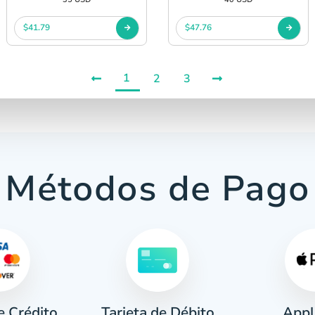
$41.79
$47.76
1
2
3
Métodos de Pago
e Crédito
Appl
Tarjeta de Débito