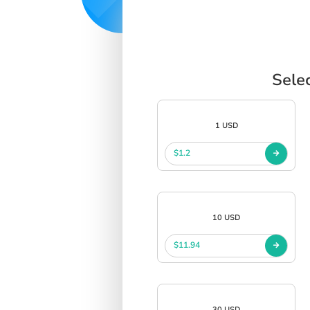
Sele
1 USD
$1.2
10 USD
$11.94
30 USD