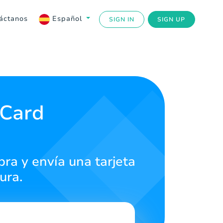
áctanos
Español
SIGN IN
SIGN UP
 Card
ra y envía una tarjeta
ura.