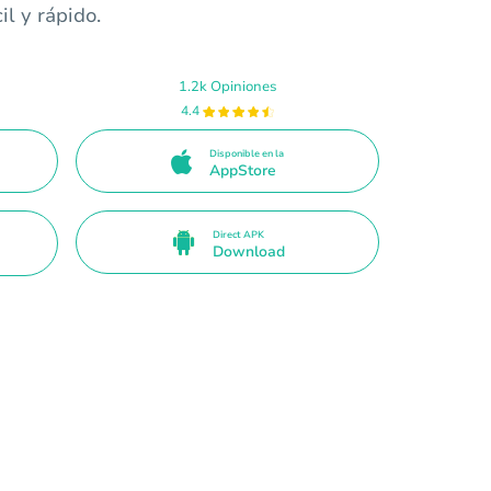
il y rápido.
1.2k Opiniones
4.4
Disponible en la
AppStore
Direct APK
Download