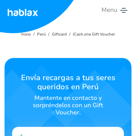
Menu
Inicio
Inicio
Perú
Giftcard
iCash.one Gift Voucher
Tarifas
Servicios
Contáctanos
Envía recargas a tus seres
queridos en Perú
Español
Mantente en contacto y
sorpréndelos con un Gift
Voucher.
SIGN IN
SIGN UP