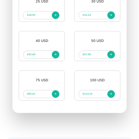
25 USD
30 USD
$28.55
$34.24
40 USD
50 USD
$45.66
$57.08
75 USD
100 USD
$85.61
$114.15