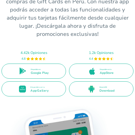
compras de Gift Cards en Perú. Con nuestra app
podrás acceder a todas las funcionalidades y
adquirir tus tarjetas fácilmente desde cualquier
lugar. ¡Descárgala ahora y disfruta de
promociones exclusivas!
4.42k Opiniones
1.2k Opiniones
4.8
4.4
Disponible en
Disponible en la
Google Play
AppStore
Disponible en la
Direct APK
AppGallery
Download