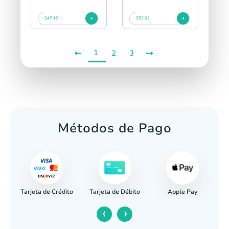
$47.12
$53.02
1
2
3
Métodos de Pago
Tarjeta de Crédito
Apple Pay
caria
Tarjeta de Débito
‹
›