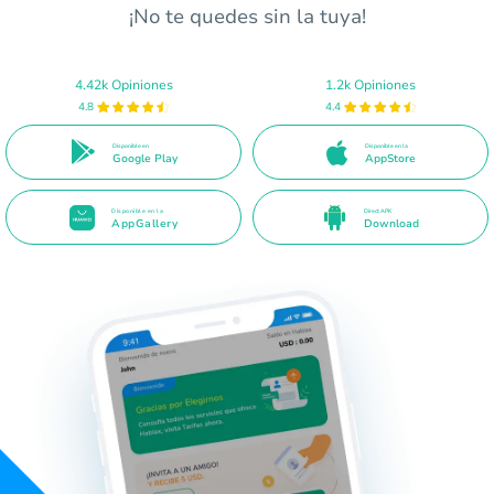
¡No te quedes sin la tuya!
4.42k Opiniones
1.2k Opiniones
4.8
4.4
Disponible en
Disponible en la
Google Play
AppStore
Disponible en la
Direct APK
AppGallery
Download