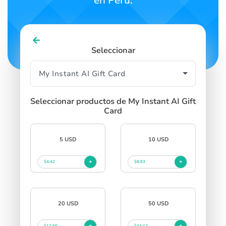
en Perú.
Seleccionar
Seleccionar productos de My Instant AI Gift
Card
5 USD
10 USD
$4.42
$8.83
20 USD
50 USD
$17.66
$44.12