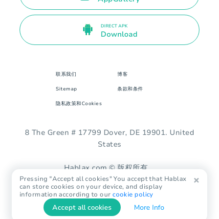
DIRECT APK
Download
联系我们
博客
Sitemap
条款和条件
隐私政策和Cookies
8 The Green # 17799 Dover, DE 19901. United
States
Hablax.com © 版权所有。
Pressing "Accept all cookies" You accept that Hablax
can store cookies on your device, and display
information according to our
cookie policy
Accept all cookies
More Info