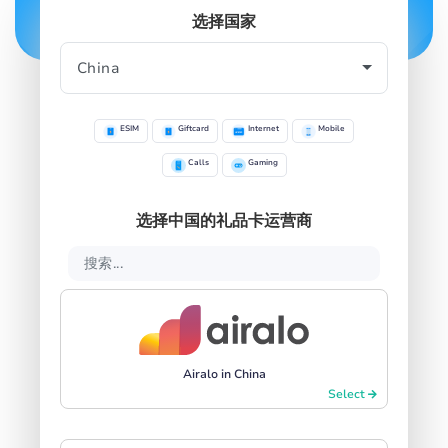
选择国家
SIGN IN
SIGN UP
ESIM
Giftcard
Internet
Mobile
Calls
Gaming
选择中国的礼品卡运营商
Airalo in China
Select