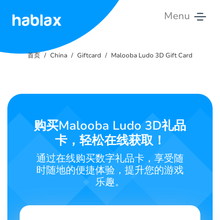
Menu
首
页
首页
China
Giftcard
Malooba Ludo 3D Gift Card
费
用
服
购买Malooba Ludo 3D礼品
务
卡，轻松在线获取！
联
通过在线购买数字礼品卡，享受随
系
时随地的便捷体验，提升您的游戏
我
乐趣。
们
中文