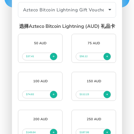
SIGN IN
SIGN UP
选择Azteco Bitcoin Lightning (AUD) 礼品卡
50 AUD
75 AUD
$37.41
$56.12
100 AUD
150 AUD
$74.82
$112.23
200 AUD
250 AUD
$149.64
$187.06