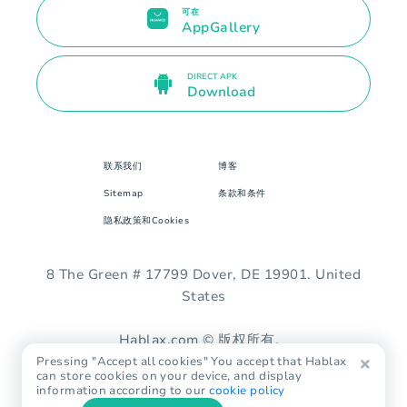
可在
AppGallery
DIRECT APK
Download
联系我们
博客
Sitemap
条款和条件
隐私政策和Cookies
8 The Green # 17799 Dover, DE 19901. United
States
Hablax.com © 版权所有。
Pressing "Accept all cookies" You accept that Hablax
can store cookies on your device, and display
information according to our
cookie policy