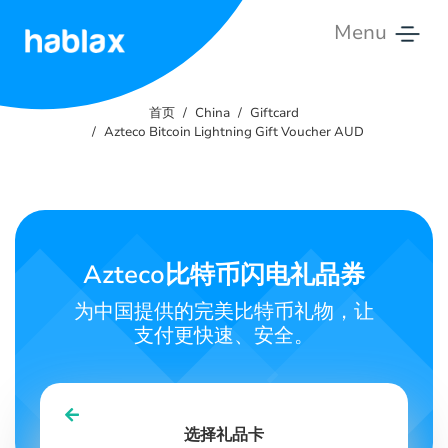
Menu
首
页
首页
China
Giftcard
Azteco Bitcoin Lightning Gift Voucher AUD
价
格
服
务
Azteco比特币闪电礼品券
联
为中国提供的完美比特币礼物，让
系
支付更快速、安全。
我
们
中文
选择礼品卡