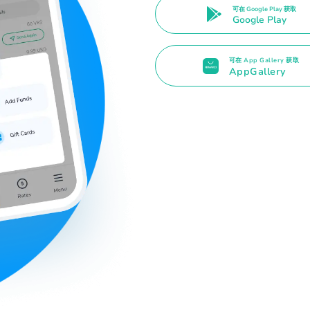
可在 Google Play 获取
Google Play
可在 App Gallery 获取
AppGallery