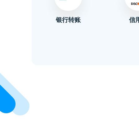
信
金
银行转账