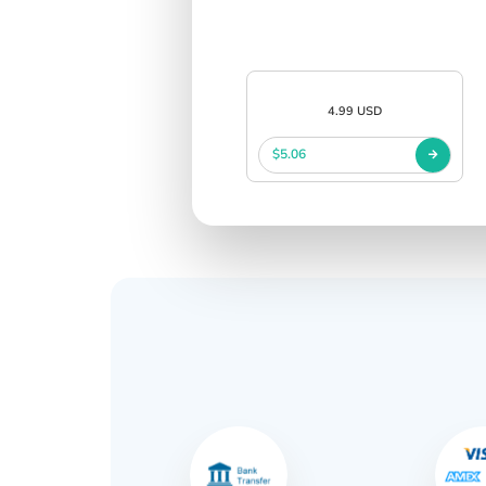
中文
SIGN IN
SIGN UP
4.99 USD
$5.06