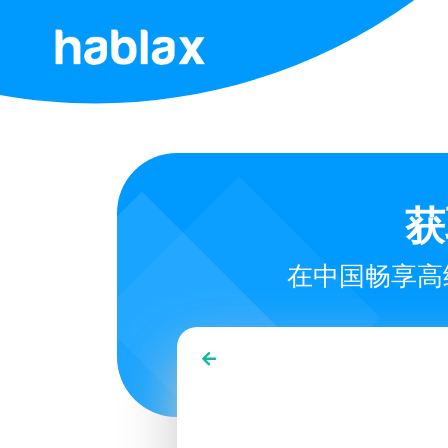
首
页
费
用
获
服
在中国畅享高
务
联
系
我
们