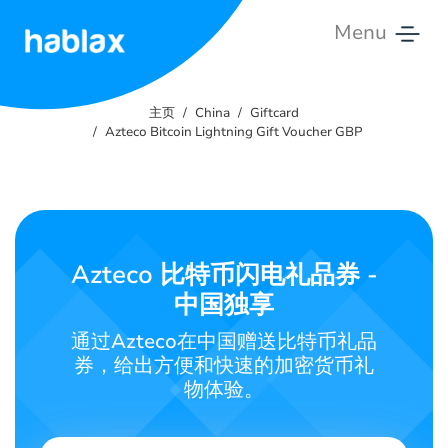
Menu
主
页
主页
China
Giftcard
Azteco Bitcoin Lightning Gift Voucher GBP
费
率
服
务
Azteco 比特币闪电礼品券 -
中国独享
联
系
通过Azteco在中国赠送比特币礼品
我
券，给出方便和快速的加密货币礼
们
物体验。
中文