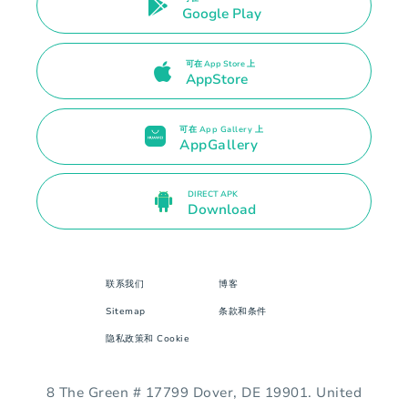
Google Play
可在 App Store 上
AppStore
可在 App Gallery 上
AppGallery
DIRECT APK
Download
联系我们
博客
Sitemap
条款和条件
隐私政策和 Cookie
8 The Green # 17799 Dover, DE 19901. United