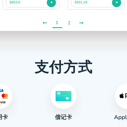
$853.6
$931.19
1
2
支付方式
用卡
Appl
借记卡