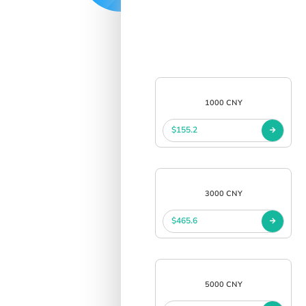
中文
SIGN IN
SIGN UP
1000 CNY
$155.2
3000 CNY
$465.6
5000 CNY