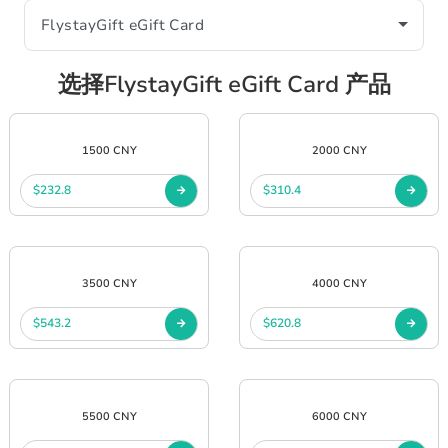
选择FlystayGift eGift Card 产品
1500 CNY
2000 CNY
$232.8
$310.4
3500 CNY
4000 CNY
$543.2
$620.8
5500 CNY
6000 CNY