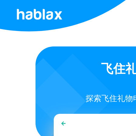
首
页
费
用
飞住礼
服
务
探索飞住礼物
联
系
我
们