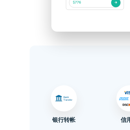
$776
信
金
银行转帐