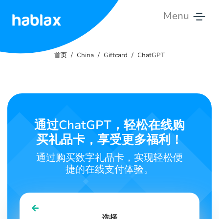
Menu
首
页
首页
China
Giftcard
ChatGPT
价
格
服
通过ChatGPT，轻松在线购
务
买礼品卡，享受更多福利！
联
通过购买数字礼品卡，实现轻松便
系
捷的在线支付体验。
我
们
中文
选择