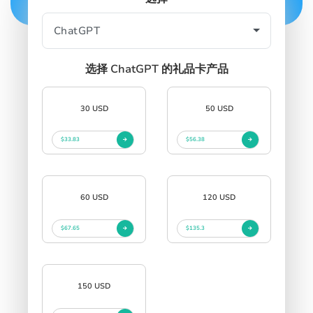
SIGN IN
SIGN UP
选择 ChatGPT 的礼品卡产品
30 USD
50 USD
$33.83
$56.38
60 USD
120 USD
$67.65
$135.3
150 USD