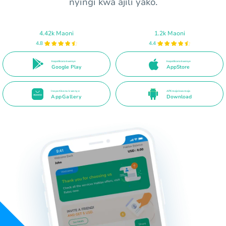
nyingi kwa ajili yako.
4.42k Maoni
1.2k Maoni
4.8
4.4
Inapatikana kwenye
Inapatikana kwenye
Google Play
AppStore
Inapatikana kwenye
APK moja kwa moja
AppGallery
Download