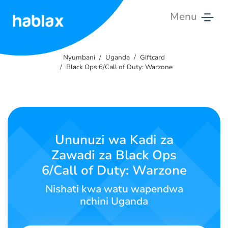
Menu
Nyumbani
Nyumbani
Uganda
Giftcard
Bei
Black Ops 6/Call of Duty: Warzone
Huduma
Wasiliana
Nasi
Ununuzi wa Kadi za
Zawadi za Black Ops
Kiswahili
6/Call of Duty: Warzone
Nishati kwa watu wapendwa
nchini Uganda
SIGN IN
SIGN UP