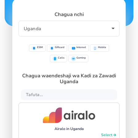
Chagua nchi
ESIM
Giftcard
Internet
Mobile
Calls
Gaming
Chagua waendeshaji wa Kadi za Zawadi
Uganda
Airalo in Uganda
Select