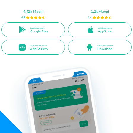
4.42k Maoni
1.2k Maoni
4.8
4.4
Inapatikana kwenye
Inapatikana kwenye
Google Play
AppStore
Inapatikana kwenye
APK ya moja kwa moja
AppGallery
Download