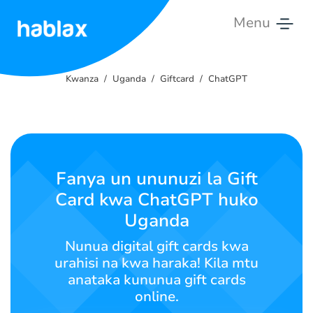
Menu
Kwanza
Kwanza
Uganda
Giftcard
ChatGPT
Bei
Huduma
Wasiliana
Fanya un ununuzi la Gift
Nasi
Card kwa ChatGPT huko
Uganda
Kiswahili
Nunua digital gift cards kwa
urahisi na kwa haraka! Kila mtu
anataka kununua gift cards
SIGN IN
SIGN UP
online.