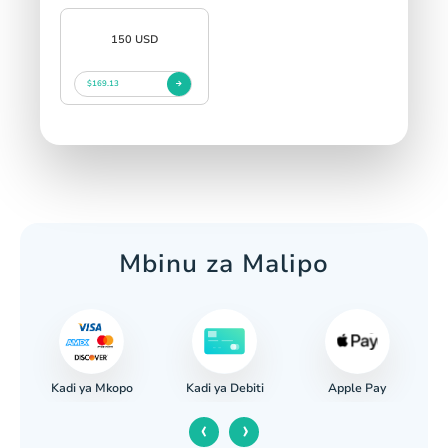
150 USD
$169.13
Mbinu za Malipo
Kadi ya Mkopo
Apple Pay
nki
Kadi ya Debiti
‹
›