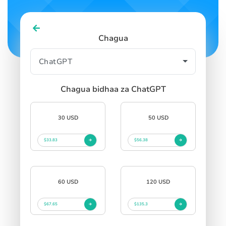
Chagua
Chagua bidhaa za ChatGPT
30 USD
50 USD
$33.83
$56.38
60 USD
120 USD
$67.65
$135.3