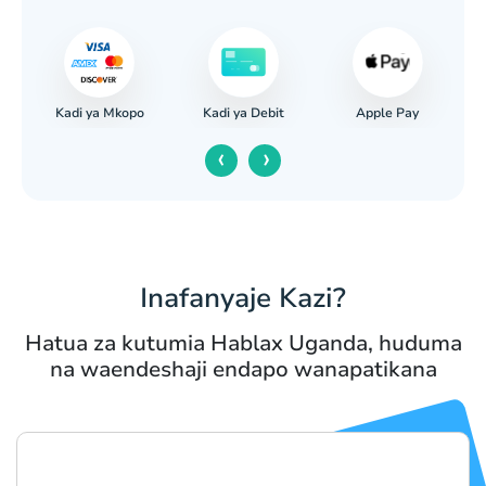
Kadi ya Mkopo
Apple Pay
nki
Kadi ya Debit
‹
›
Inafanyaje Kazi?
Hatua za kutumia Hablax Uganda, huduma
na waendeshaji endapo wanapatikana