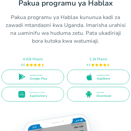
Pakua programu ya Hablax
Pakua programu ya Hablax kununua kadi za
zawadi mtandaoni kwa Uganda. Imarisha urahisi
na uaminifu wa huduma zetu. Pata ukadiriaji
bora kutoka kwa watumiaji.
4.42k Maoni
1.2k Maoni
4.8
4.4
Inapatikana katika
Inapatikana katika
Google Play
AppStore
Inapatikana katika
Direct APK
AppGallery
Download