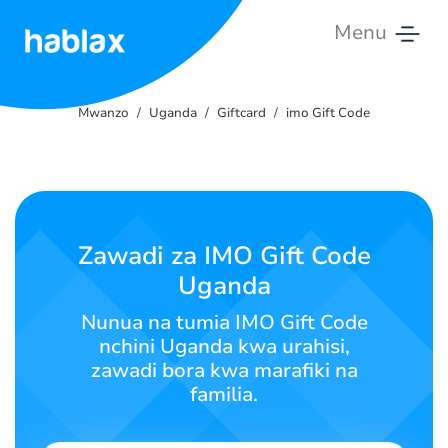
Menu
Mwanzo
Mwanzo
Uganda
Giftcard
imo Gift Code
Gharama
Huduma
Wasiliana
Zawadi za IMO Gift Code
nasi
Uganda
Kiswahili
Nunua na tumia IMO Gift Code
nchini Uganda kwa urahisi,
zawadi bora kwa marafiki na
familia.
SIGN IN
SIGN UP