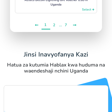
Uganda
Select
1
...
2
7
Jinsi Inavyofanya Kazi
Hatua za kutumia Hablax kwa huduma na
waendeshaji nchini Uganda