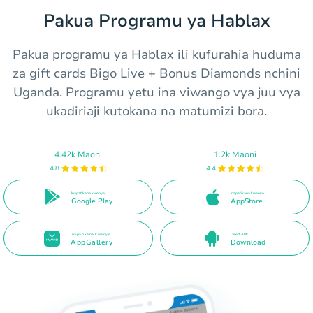
Pakua Programu ya Hablax
Pakua programu ya Hablax ili kufurahia huduma
za gift cards Bigo Live + Bonus Diamonds nchini
Uganda. Programu yetu ina viwango vya juu vya
ukadiriaji kutokana na matumizi bora.
4.42k Maoni
1.2k Maoni
4.8
4.4
Inapatikana kwenye
Inapatikana kwenye
Google Play
AppStore
Inapatikana kwenye
Direct APK
AppGallery
Download