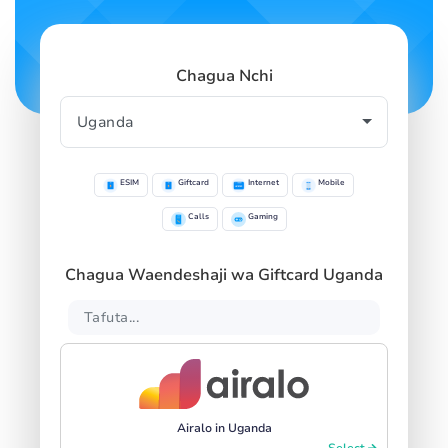
Chagua Nchi
ESIM
Giftcard
Internet
Mobile
Calls
Gaming
Chagua Waendeshaji wa Giftcard Uganda
Airalo in Uganda
Select