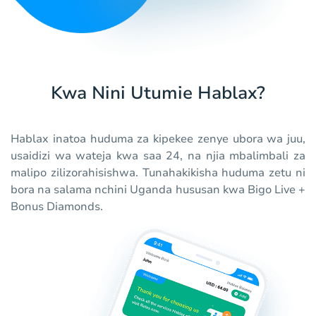
Kwa Nini Utumie Hablax?
Hablax inatoa huduma za kipekee zenye ubora wa juu,
usaidizi wa wateja kwa saa 24, na njia mbalimbali za
malipo zilizorahisishwa. Tunahakikisha huduma zetu ni
bora na salama nchini Uganda hususan kwa Bigo Live +
Bonus Diamonds.