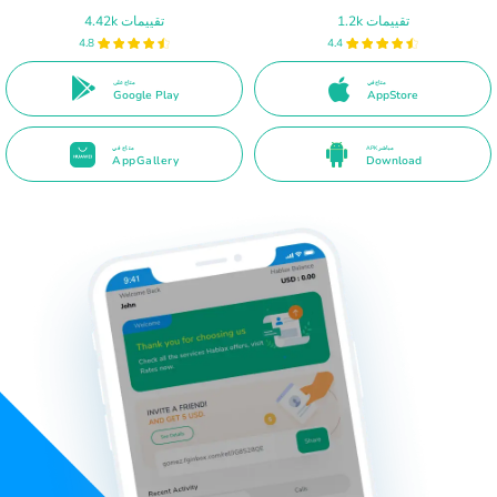
1.2k تقييمات
4.42k تقييمات
4.8
4.4
متاح في
متاح على
Google Play
AppStore
APK مباشر
متاح في
AppGallery
Download