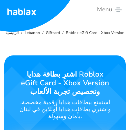
Menu
الرئيسية
Roblox eGift Card - Xbox Version
Giftcard
Lebanon
الرئيسية
التسعيرات
الخدمات
تواصل
اشترِ بطاقة هدايا Roblox
معنا
eGift Card - Xbox Version
وتخصيص تجربة الألعاب
العربية
استمتع ببطاقات هدايا رقمية مخصصة،
واشتري بطاقات هدايا أونلاين في لبنان
بأمان وسهولة.
SIGN IN
SIGN UP