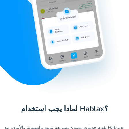
لماذا يجب استخدام Hablax؟
نقدم خدمات مميزة وسريعة تتميز بالسهولة والأمان. مع Hablax،