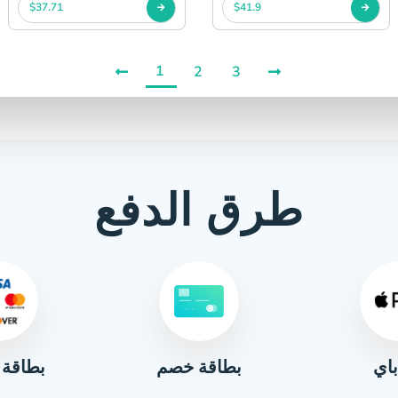
$37.71
$41.9
1
2
3
طرق الدفع
باي
بطاقة 
بطاقة خصم