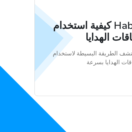
كيفية استخدام Hablax لشراء
قات الهدايا
شف الطريقة البسيطة لاستخدام Hablax وشراء