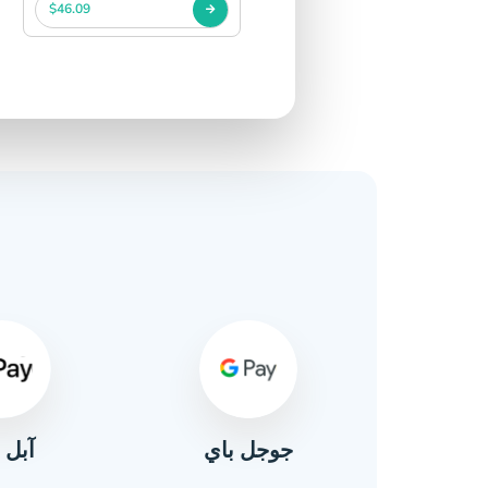
$46.09
آبل 
ال
جوجل باي