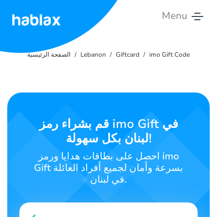
Menu
الصفحة
الرئيسية
imo Gift Code
Giftcard
Lebanon
الصفحة الرئيسية
الأسعار
الخدمات
قم بشراء رمز imo Gift في
اتصل
لبنان بكل سهولة!
بنا
احصل على بطاقات هدايا ورمز imo
العربية
Gift بسرعة وأمان لجميع أفراد العائلة
في لبنان.
SIGN IN
SIGN UP