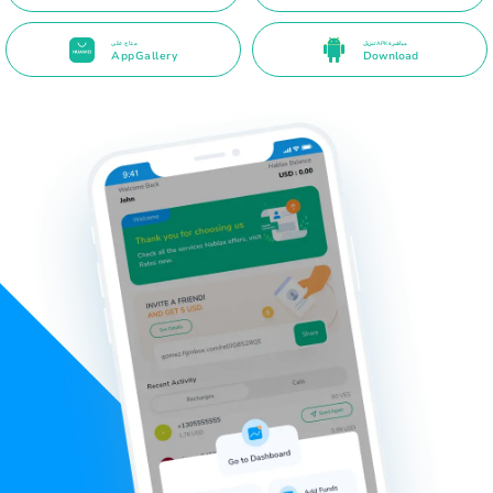
تنزيل APK مباشرة
متاح على
AppGallery
Download