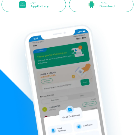
APK مباشر
متاح في
AppGallery
Download