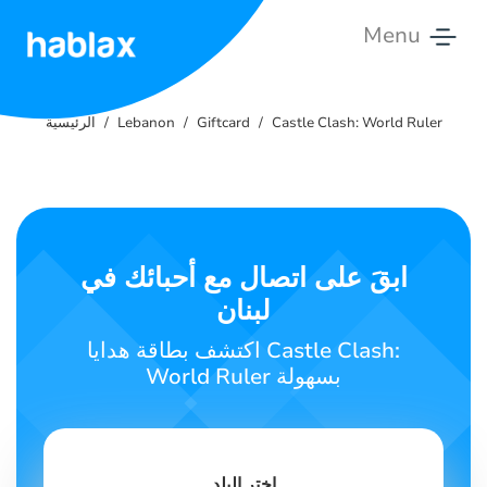
Menu
الرئيسية
Castle Clash: World Ruler
Giftcard
Lebanon
الرئيسية
التعريفات
الخدمات
تواصل
ابقَ على اتصال مع أحبائك في
معنا
لبنان
العربية
اكتشف بطاقة هدايا Castle Clash:
World Ruler بسهولة
SIGN IN
SIGN UP
اختر البلد