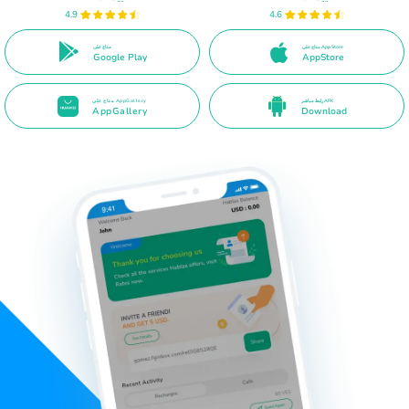
4.9
4.6
متاح على App Store
متاح على
Google Play
AppStore
رابط مباشر APK
متاح على AppGallery
AppGallery
Download